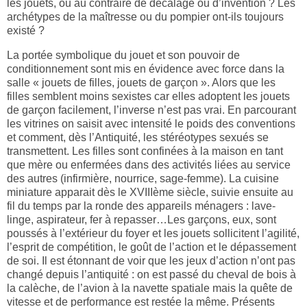
les jouets, ou au contraire de décalage ou d’invention ? Les
archétypes de la maîtresse ou du pompier ont-ils toujours
existé ?
La portée symbolique du jouet et son pouvoir de
conditionnement sont mis en évidence avec force dans la
salle « jouets de filles, jouets de garçon ». Alors que les
filles semblent moins sexistes car elles adoptent les jouets
de garçon facilement, l’inverse n’est pas vrai. En parcourant
les vitrines on saisit avec intensité le poids des conventions
et comment, dès l’Antiquité, les stéréotypes sexués se
transmettent. Les filles sont confinées à la maison en tant
que mère ou
enfermées dans des activités liées au service
des autres (infirmière, nourrice, sage-femme). La cuisine
miniature apparait dès le XVIIIème siècle, suivie ensuite au
fil du temps par la ronde des appareils ménagers : lave-
linge, aspirateur, fer à repasser…Les garçons, eux, sont
poussés à l’extérieur du foyer et les jouets sollicitent l’agilité,
l’esprit de compétition, le goût de l’action et le dépassement
de soi. Il est étonnant de voir que les jeux d’action n’ont pas
changé depuis l’antiquité : on est passé du cheval de bois à
la calèche, de l’avion à la navette spatiale mais la quête de
vitesse et de performance est restée la même.
Présents