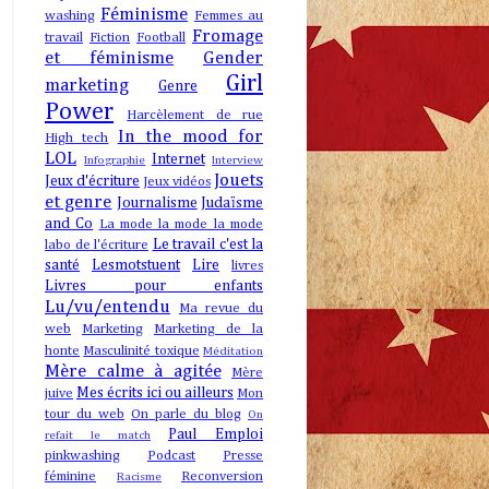
Féminisme
washing
Femmes au
Fromage
travail
Fiction
Football
et féminisme
Gender
Girl
marketing
Genre
Power
Harcèlement de rue
In the mood for
High tech
LOL
Internet
Infographie
Interview
Jouets
Jeux d'écriture
Jeux vidéos
et genre
Journalisme
Judaïsme
and Co
La mode la mode la mode
Le travail c'est la
labo de l'écriture
santé
Lesmotstuent
Lire
livres
Livres pour enfants
Lu/vu/entendu
Ma revue du
web
Marketing
Marketing de la
honte
Masculinité toxique
Méditation
Mère calme à agitée
Mère
Mes écrits ici ou ailleurs
juive
Mon
tour du web
On parle du blog
On
Paul Emploi
refait le match
pinkwashing
Podcast
Presse
féminine
Reconversion
Racisme