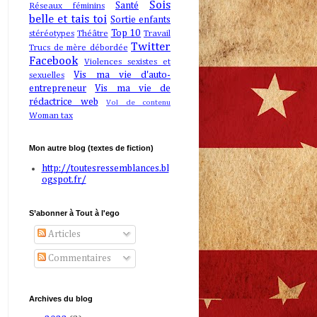
Sois
Santé
Réseaux féminins
belle et tais toi
Sortie enfants
Top 10
stéréotypes
Théâtre
Travail
Twitter
Trucs de mère débordée
Facebook
Violences sexistes et
Vis ma vie d'auto-
sexuelles
entrepreneur
Vis ma vie de
rédactrice web
Vol de contenu
Woman tax
Mon autre blog (textes de fiction)
http://toutesressemblances.bl
ogspot.fr/
S’abonner à Tout à l'ego
Articles
Commentaires
Archives du blog