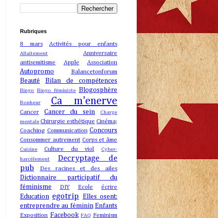
Rubriques
8 mars
Activités pour enfants
Anniversaire
Allaitement
antisemitisme
Apple
Association
Autopromo
Balancetonforum
Beauté
Bilan de compétences
Blogosphère
Bingo
Bingo féministe
Ca m'enerve
Bonheur
Cancer du sein
Cancer
Charge
Chirurgie esthétique
Cinéma;
mentale
Concours
Coaching
Communication
Consommer autrement
Corps et âme
Culture du viol
Cuisine
Cyber-
Decryptage de
harcèlement
pub
Des racines et des ailes
Dictionnaire participatif du
féminisme
DIY
Ecole
écrire
egotrip
Education
Elles osent:
entreprendre au féminin
Enfants
Facebook
Exposition
Feminism
FAQ