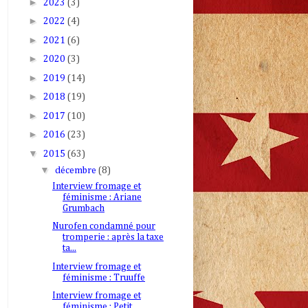
►
2023
(3)
►
2022
(4)
►
2021
(6)
►
2020
(3)
►
2019
(14)
►
2018
(19)
►
2017
(10)
►
2016
(23)
▼
2015
(63)
▼
décembre
(8)
Interview fromage et
féminisme : Ariane
Grumbach
Nurofen condamné pour
tromperie : après la taxe
ta...
Interview fromage et
féminisme : Truuffe
Interview fromage et
féminisme : Petit