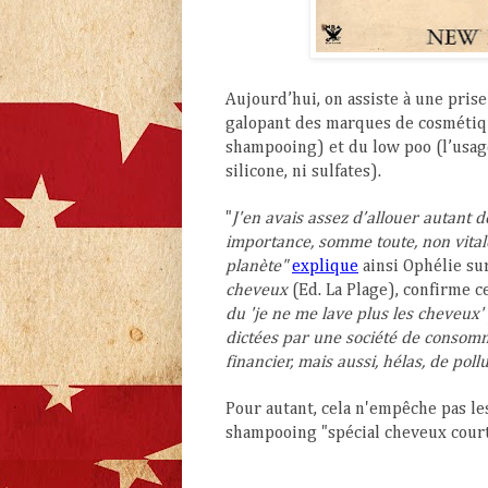
Aujourd’hui, on assiste à une pri
galopant des marques de cosmétique
shampooing) et du low poo (l’usa
silicone, ni sulfates)
.
"
J'en avais assez d’allouer autant 
importance, somme toute, non vitale
planète"
explique
ainsi Ophélie su
cheveux
(Ed. La Plage)
, confirme 
du 'je ne me lave plus les cheveux'
dictées par une société de consomma
financier, mais aussi, hélas, de poll
Pour autant, cela n'empêche pas le
shampooing "spécial cheveux courts"