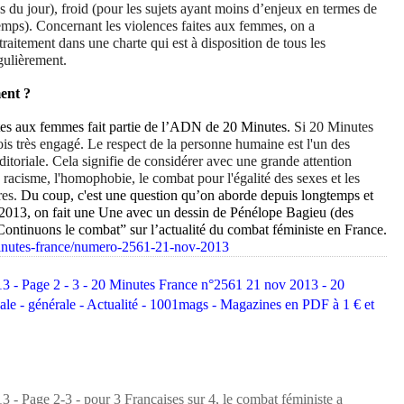
fos du jour), froid (pour les sujets ayant moins d’enjeux en termes de
emps). Concernant les violences faites aux femmes, on a
itement dans une charte qui est à disposition de tous les
égulièrement.
ent ?
ites aux femmes fait partie de l’ADN de 20 Minutes.
Si 20 Minutes
fois très engagé. Le respect de la personne humaine est l'un des
itoriale. Cela signifie de considérer avec une grande attention
e racisme, l'homophobie, le combat pour l'égalité des sexes et les
res.
Du coup, c'est une question qu’on aborde depuis longtemps et
 2013, on fait une Une avec un dessin de Pénélope Bagieu (des
 “Continuons le combat” sur l’actualité du combat féministe en France.
minutes-france/numero-2561-21-nov-2013
3 - Page 2 - 3 - 20 Minutes France n°2561 21 nov 2013 - 20
nale - générale - Actualité - 1001mags - Magazines en PDF à 1 € et
- Page 2-3 - pour 3 Françaises sur 4, le combat féministe a