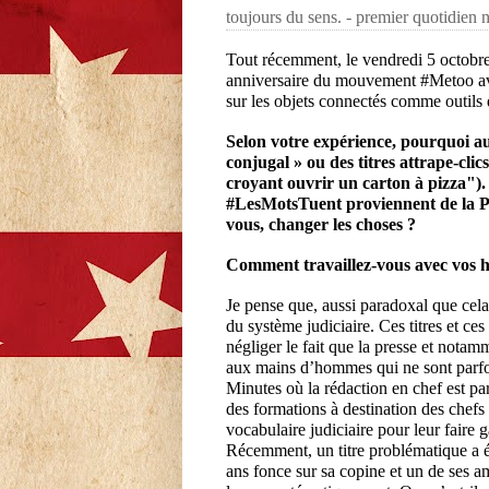
toujours du sens. - premier quotidien n
Tout récemment, le vendredi 5 octobr
anniversaire du mouvement #Metoo avec
sur les objets connectés comme outils 
Selon votre expérience, pourquoi au
conjugal » ou des titres attrape-cli
croyant ouvrir un carton à pizza"). 
#LesMotsTuent proviennent de la 
vous, changer les choses ?
Comment travaillez-vous avec vos 
Je pense que, aussi paradoxal que cela
du système judiciaire. Ces titres et ces
négliger le fait que la presse et notam
aux mains d’hommes qui ne sont parfois
Minutes où la rédaction en chef est par
des formations à destination des chefs 
vocabulaire judiciaire pour leur faire g
Récemment, un titre problématique a é
ans fonce sur sa copine et un de ses ami