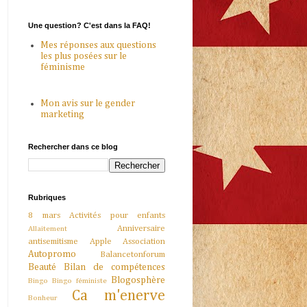
Une question? C'est dans la FAQ!
Mes réponses aux questions
les plus posées sur le
féminisme
Mon avis sur le gender
marketing
Rechercher dans ce blog
Rubriques
8 mars
Activités pour enfants
Anniversaire
Allaitement
antisemitisme
Apple
Association
Autopromo
Balancetonforum
Beauté
Bilan de compétences
Blogosphère
Bingo
Bingo féministe
Ca m'enerve
Bonheur