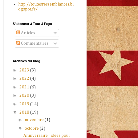
http://toutesressemblances.bl
ogspot.fr/
S’abonner à Tout à l'ego
Articles
Commentaires
Archives du blog
►
2023
(3)
►
2022
(4)
►
2021
(6)
►
2020
(3)
►
2019
(14)
▼
2018
(19)
►
novembre
(1)
▼
octobre
(2)
Anniversaire : idées pour