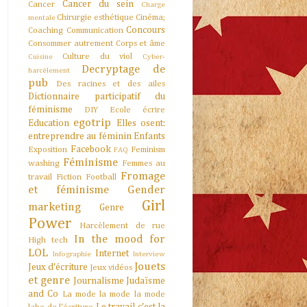
Cancer du sein
Cancer
Charge
Chirurgie esthétique
Cinéma;
mentale
Concours
Coaching
Communication
Consommer autrement
Corps et âme
Culture du viol
Cuisine
Cyber-
Decryptage de
harcèlement
pub
Des racines et des ailes
Dictionnaire participatif du
féminisme
DIY
Ecole
écrire
egotrip
Education
Elles osent:
entreprendre au féminin
Enfants
Facebook
Exposition
Feminism
FAQ
Féminisme
washing
Femmes au
Fromage
travail
Fiction
Football
et féminisme
Gender
Girl
marketing
Genre
Power
Harcèlement de rue
In the mood for
High tech
LOL
Internet
Infographie
Interview
Jouets
Jeux d'écriture
Jeux vidéos
et genre
Journalisme
Judaïsme
and Co
La mode la mode la mode