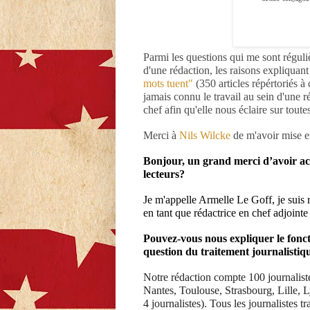
Parmi les questions qui me sont régul
d'une rédaction, les raisons expliqua
mots tuent"
(350 articles répértoriés à
jamais connu le travail au sein d'une r
chef afin qu'elle nous éclaire sur toute
Merci à
Nils Wilcke
de m'avoir mise e
Bonjour, un grand merci d’avoir acc
lecteurs?
Je m'appelle Armelle Le Goff, je suis 
en tant que rédactrice en chef adjoint
Pouvez-vous nous expliquer le foncti
question du traitement journalistiq
Notre rédaction compte 100 journalist
Nantes, Toulouse, Strasbourg, Lille, L
4 journalistes). Tous les journalistes tr