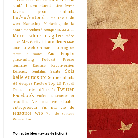
Le travail c'est la
labo de l'écriture
santé
Lesmotstuent
Lire
livres
Livres pour enfants
Lu/vu/entendu
Ma revue du
web
Marketing
Marketing de la
honte
Masculinité toxique
Méditation
Mère calme à agitée
Mère
Mes écrits ici ou ailleurs
juive
Mon
tour du web
On parle du blog
On
Paul Emploi
refait le match
pinkwashing
Podcast
Presse
féminine
Reconversion
Racisme
Sois
Santé
Réseaux féminins
belle et tais toi
Sortie enfants
Top 10
stéréotypes
Théâtre
Travail
Twitter
Trucs de mère débordée
Facebook
Violences sexistes et
Vis ma vie d'auto-
sexuelles
entrepreneur
Vis ma vie de
rédactrice web
Vol de contenu
Woman tax
Mon autre blog (textes de fiction)