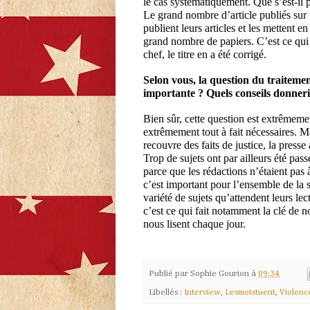
le cas systématiquement. Que s’est-il 
Le grand nombre d’article publiés sur 
publient leurs articles et les mettent 
grand nombre de papiers. C’est ce qui s
chef, le titre en a été corrigé.
Selon vous, la question du traitemen
importante ? Quels conseils donneri
Bien sûr, cette question est extrêmemen
extrêmement tout à fait nécessaires. Ma
recouvre des faits de justice, la press
Trop de sujets ont par ailleurs été pa
parce que les rédactions n’étaient pas
c’est important pour l’ensemble de la s
variété de sujets qu’attendent leurs lec
c’est ce qui fait notamment la clé de no
nous lisent chaque jour.
Publié par
Sophie Gourion
à
09:34
Libellés :
Interview
,
Lesmotstuent
,
Violence