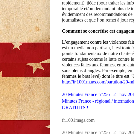
rapidement), tiède (pour traiter les in
temporalité et/ou demandant plus de t
évidemment des recommandations de tra
journalistes et que l’on remet à jour r
Comment se concrétise cet engagem
L’engagement contre les violences fa
est un média non partisan, il est toute
points fondamentaux de notre charte éd
certains sujets comme la lutte contre l
violences faites aux femmes, entre aut
sous pleins d’angles. Par exemple, en
femmes le bras levé) dont le titre est
http://fr.1001mags.com/parution/20-
20 Minutes France n°2561 21 nov 201
Minutes France - régional / internatio
GRATUITS !
fr.1001mags.com
20 Minutes France n°2561 21 nov 2013 