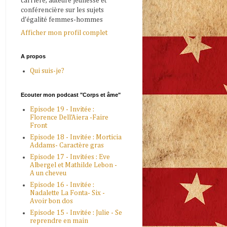
carrière, auteure jeunesse et
conférencière sur les sujets
d'égalité femmes-hommes
Afficher mon profil complet
A propos
Qui suis-je?
Ecouter mon podcast "Corps et âme"
Episode 19 - Invitée :
Florence Dell'Aiera -Faire
Front
Episode 18 - Invitée : Morticia
Addams- Caractère gras
Episode 17 - Invitées : Eve
Albergel et Mathilde Lebon -
A un cheveu
Episode 16 - Invitée :
Nadalette La Fonta- Six -
Avoir bon dos
Episode 15 - Invitée : Julie - Se
reprendre en main