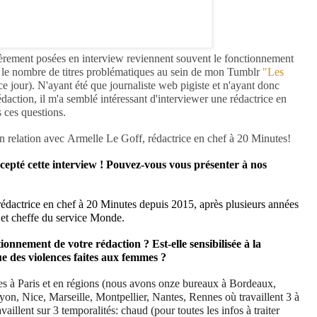
ièrement posées en interview reviennent souvent le fonctionnement
nt le nombre de titres problématiques au sein de mon Tumblr
"Les
 ce jour). N'ayant été que journaliste web pigiste et n'ayant donc
édaction, il m'a semblé intéressant d'interviewer une rédactrice en
s ces questions.
n relation avec Armelle Le Goff, rédactrice en chef à 20 Minutes!
epté cette interview ! Pouvez-vous vous présenter à nos
rédactrice en chef à 20 Minutes depuis 2015, après plusieurs années
e et cheffe du service Monde.
onnement de votre rédaction ? Est-elle sensibilisée à la
ue des violences faites aux femmes ?
es à Paris et en régions (nous avons onze bureaux à Bordeaux,
yon, Nice, Marseille, Montpellier, Nantes, Rennes où travaillent 3 à
availlent sur 3 temporalités: chaud (pour toutes les infos à traiter