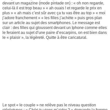
devant un magazine (mode pintade on) : « oh non regarde,
celui-là il est trop beau » « ah ouais ! et regarde le prix en
plus » « ah mais c’est sûr avec ça tu vas être au top » « moi
j’adore franchement » « les filles j’achète » puis gros plan
sur un article au sujet des smartphones. Le message est
clair : des filles qui gloussent devant un Iphone comme elles
le feraient au sujet d’une paire d’escarpins, on est bien dans
le « plaisir », la légèreté. Quitte à être caricatural.
Le spot « le couple » ne relève pas le niveau question
stéréotypes : « Chéri tu viens m’aider ? » demande la femme