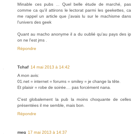
Minable ces pubs ... Quel belle étude de marché, pas
comme ca qu'il attirons le lectorat parmi les geekettes, ca
me rappel un article que j'avais lu sur le machisme dans
l'univers des geek
Quant au macho anonyme il a du oublié qu'au pays des ip
on ne l'est jms .
Répondre
Tchaf
14 mai 2013 à 14:42
A mon avis:
01.net = internet = forums = smiley = je change la tête.
Et plaisir = robe de soirée.... pas forcément nana.
C'est globalement la pub la moins choquante de celles
présentées il me semble, mais bon.
Répondre
meg
17 mai 2013 à 14:37