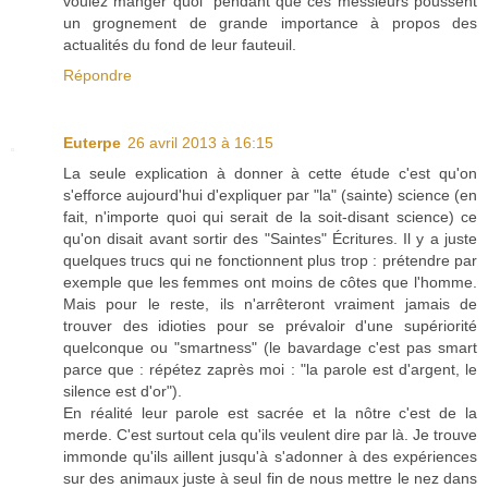
voulez manger quoi" pendant que ces messieurs poussent
un grognement de grande importance à propos des
actualités du fond de leur fauteuil.
Répondre
Euterpe
26 avril 2013 à 16:15
La seule explication à donner à cette étude c'est qu'on
s'efforce aujourd'hui d'expliquer par "la" (sainte) science (en
fait, n'importe quoi qui serait de la soit-disant science) ce
qu'on disait avant sortir des "Saintes" Écritures. Il y a juste
quelques trucs qui ne fonctionnent plus trop : prétendre par
exemple que les femmes ont moins de côtes que l'homme.
Mais pour le reste, ils n'arrêteront vraiment jamais de
trouver des idioties pour se prévaloir d'une supériorité
quelconque ou "smartness" (le bavardage c'est pas smart
parce que : répétez zaprès moi : "la parole est d'argent, le
silence est d'or").
En réalité leur parole est sacrée et la nôtre c'est de la
merde. C'est surtout cela qu'ils veulent dire par là. Je trouve
immonde qu'ils aillent jusqu'à s'adonner à des expériences
sur des animaux juste à seul fin de nous mettre le nez dans