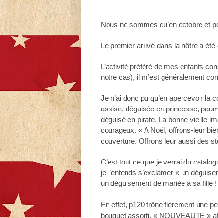
Nous ne sommes qu’en octobre et pour
Le premier arrivé dans la nôtre a été c
L’activité préféré de mes enfants co
notre cas), il m’est généralement conf
Je n’ai donc pu qu’en apercevoir la cou
assise, déguisée en princesse, paume
déguisé en pirate. La bonne vieille im
courageux. « A Noël, offrons-leur bi
couverture. Offrons leur aussi des sté
C’est tout ce que je verrai du catal
je l’entends s’exclamer « un déguise
un déguisement de mariée à sa fille 
En effet, p120 trône fièrement une peti
bouquet assorti. « NOUVEAUTE » affi