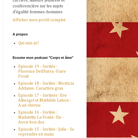
carrière, auteure jeunesse et
conférencière sur les sujets
d'égalité femmes-hommes
Afficher mon profil complet
A propos
Qui suis-je?
Ecouter mon podcast "Corps et âme"
Episode 19 - Invitée :
Florence Dell'Aiera -Faire
Front
Episode 18 - Invitée : Morticia
Addams- Caractère gras
Episode 17 - Invitées : Eve
Albergel et Mathilde Lebon -
A un cheveu
Episode 16 - Invitée :
Nadalette La Fonta- Six -
Avoir bon dos
Episode 15 - Invitée : Julie - Se
reprendre en main