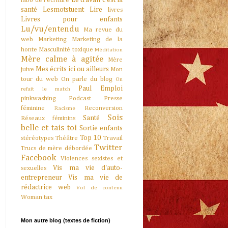
Le travail c'est la
labo de l'écriture
santé
Lesmotstuent
Lire
livres
Livres pour enfants
Lu/vu/entendu
Ma revue du
web
Marketing
Marketing de la
honte
Masculinité toxique
Méditation
Mère calme à agitée
Mère
Mes écrits ici ou ailleurs
juive
Mon
tour du web
On parle du blog
On
Paul Emploi
refait le match
pinkwashing
Podcast
Presse
féminine
Reconversion
Racisme
Sois
Santé
Réseaux féminins
belle et tais toi
Sortie enfants
Top 10
stéréotypes
Théâtre
Travail
Twitter
Trucs de mère débordée
Facebook
Violences sexistes et
Vis ma vie d'auto-
sexuelles
entrepreneur
Vis ma vie de
rédactrice web
Vol de contenu
Woman tax
Mon autre blog (textes de fiction)