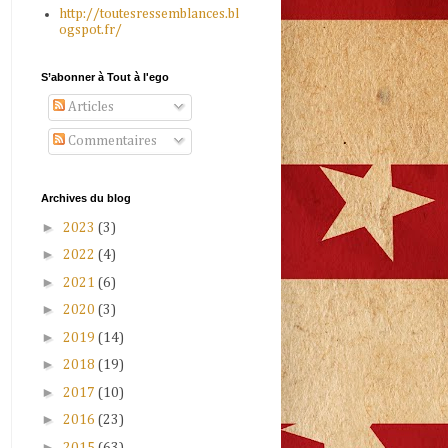
http://toutesressemblances.bl
ogspot.fr/
S’abonner à Tout à l'ego
Articles
Commentaires
Archives du blog
►
2023
(3)
►
2022
(4)
►
2021
(6)
►
2020
(3)
►
2019
(14)
►
2018
(19)
►
2017
(10)
►
2016
(23)
►
2015
(63)