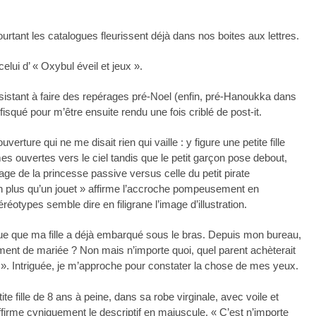
tant les catalogues fleurissent déjà dans nos boites aux lettres.
elui d’ « Oxybul éveil et jeux ».
nsistant à faire des repérages pré-Noel (enfin, pré-Hanoukka dans
isqué pour m’être ensuite rendu une fois criblé de post-it.
verture qui ne me disait rien qui vaille : y figure une petite fille
s ouvertes vers le ciel tandis que le petit garçon pose debout,
age de la princesse passive versus celle du petit pirate
en plus qu’un jouet » affirme l’accroche pompeusement en
réotypes semble dire en filigrane l’image d’illustration.
ogue que ma fille a déjà embarqué sous le bras. Depuis mon bureau,
ment de mariée ? Non mais n’importe quoi, quel parent achèterait
! ». Intriguée, je m’approche pour constater la chose de mes yeux.
te fille de 8 ans à peine, dans sa robe virginale, avec voile et
rme cyniquement le descriptif en majuscule. « C’est n’importe