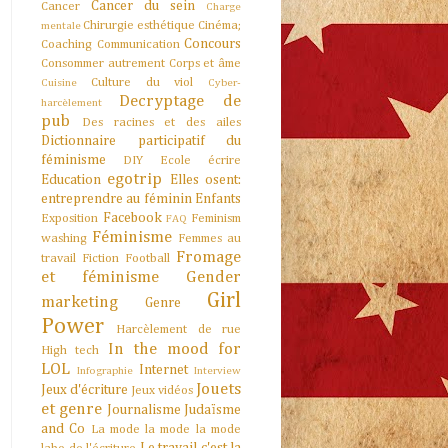
Cancer du sein
Cancer
Charge
Chirurgie esthétique
Cinéma;
mentale
Concours
Coaching
Communication
Consommer autrement
Corps et âme
Culture du viol
Cuisine
Cyber-
Decryptage de
harcèlement
pub
Des racines et des ailes
Dictionnaire participatif du
féminisme
DIY
Ecole
écrire
egotrip
Education
Elles osent:
entreprendre au féminin
Enfants
Facebook
Exposition
Feminism
FAQ
Féminisme
washing
Femmes au
Fromage
travail
Fiction
Football
et féminisme
Gender
Girl
marketing
Genre
Power
Harcèlement de rue
In the mood for
High tech
LOL
Internet
Infographie
Interview
Jouets
Jeux d'écriture
Jeux vidéos
et genre
Journalisme
Judaïsme
and Co
La mode la mode la mode