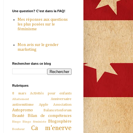
Une question? C'est dans la FAQ!
Mes réponses aux questions
les plus posées sur le
féminisme
Mon avis sur le gender
marketing
Rechercher dans ce blog
Rubriques
8 mars
Activités pour enfants
Anniversaire
Allaitement
antisemitisme
Apple
Association
Autopromo
Balancetonforum
Beauté
Bilan de compétences
Blogosphère
Bingo
Bingo féministe
Ca m'enerve
Bonheur