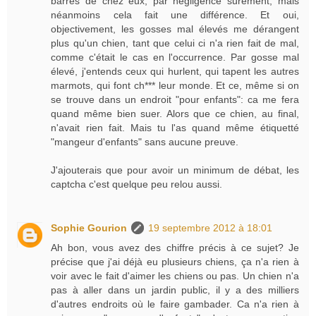
barrés de chez eux, par négligence surement, mais
néanmoins cela fait une différence. Et oui,
objectivement, les gosses mal élevés me dérangent
plus qu'un chien, tant que celui ci n'a rien fait de mal,
comme c'était le cas en l'occurrence. Par gosse mal
élevé, j'entends ceux qui hurlent, qui tapent les autres
marmots, qui font ch*** leur monde. Et ce, même si on
se trouve dans un endroit "pour enfants": ca me fera
quand même bien suer. Alors que ce chien, au final,
n'avait rien fait. Mais tu l'as quand même étiquetté
"mangeur d'enfants" sans aucune preuve.
J'ajouterais que pour avoir un minimum de débat, les
captcha c'est quelque peu relou aussi.
Sophie Gourion
19 septembre 2012 à 18:01
Ah bon, vous avez des chiffre précis à ce sujet? Je
précise que j'ai déjà eu plusieurs chiens, ça n'a rien à
voir avec le fait d'aimer les chiens ou pas. Un chien n'a
pas à aller dans un jardin public, il y a des milliers
d'autres endroits où le faire gambader. Ca n'a rien à