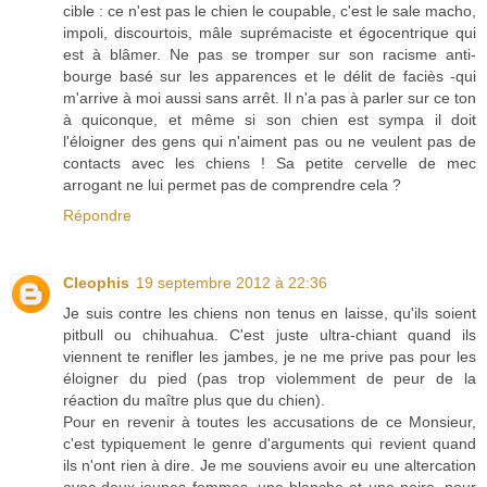
cible : ce n'est pas le chien le coupable, c'est le sale macho,
impoli, discourtois, mâle suprémaciste et égocentrique qui
est à blâmer. Ne pas se tromper sur son racisme anti-
bourge basé sur les apparences et le délit de faciès -qui
m'arrive à moi aussi sans arrêt. Il n'a pas à parler sur ce ton
à quiconque, et même si son chien est sympa il doit
l'éloigner des gens qui n'aiment pas ou ne veulent pas de
contacts avec les chiens ! Sa petite cervelle de mec
arrogant ne lui permet pas de comprendre cela ?
Répondre
Cleophis
19 septembre 2012 à 22:36
Je suis contre les chiens non tenus en laisse, qu'ils soient
pitbull ou chihuahua. C'est juste ultra-chiant quand ils
viennent te renifler les jambes, je ne me prive pas pour les
éloigner du pied (pas trop violemment de peur de la
réaction du maître plus que du chien).
Pour en revenir à toutes les accusations de ce Monsieur,
c'est typiquement le genre d'arguments qui revient quand
ils n'ont rien à dire. Je me souviens avoir eu une altercation
avec deux jeunes femmes, une blanche et une noire, pour