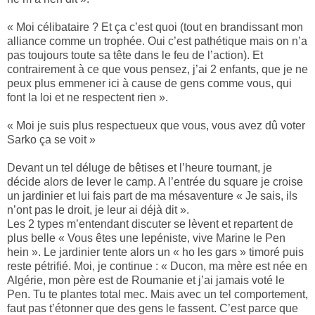
« Moi célibataire ? Et ça c’est quoi (tout en brandissant mon
alliance comme un trophée. Oui c’est pathétique mais on n’a
pas toujours toute sa tête dans le feu de l’action). Et
contrairement à ce que vous pensez, j’ai 2 enfants, que je ne
peux plus emmener ici à cause de gens comme vous, qui
font la loi et ne respectent rien ».
« Moi je suis plus respectueux que vous, vous avez dû voter
Sarko ça se voit »
Devant un tel déluge de bêtises et l’heure tournant, je
décide alors de lever le camp. A l’entrée du square je croise
un jardinier et lui fais part de ma mésaventure « Je sais, ils
n’ont pas le droit, je leur ai déjà dit ».
Les 2 types m’entendant discuter se lèvent et repartent de
plus belle « Vous êtes une lepéniste, vive Marine le Pen
hein ». Le jardinier tente alors un « ho les gars » timoré puis
reste pétrifié. Moi, je continue : « Ducon, ma mère est née en
Algérie, mon père est de Roumanie et j’ai jamais voté le
Pen. Tu te plantes total mec. Mais avec un tel comportement,
faut pas t’étonner que des gens le fassent. C’est parce que