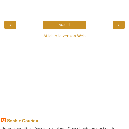
‹
›
Accueil
Afficher la version Web
Sophie Gourion
Brune sans filtre, féministe à talons. Consultante en gestion de