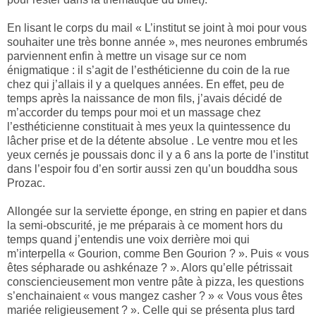
En lisant le corps du mail « L’institut se joint à moi pour vous
souhaiter une très bonne année », mes neurones embrumés
parviennent enfin à mettre un visage sur ce nom
énigmatique : il s’agit de l’esthéticienne du coin de la rue
chez qui j’allais il y a quelques années. En effet, peu de
temps après la naissance de mon fils, j’avais décidé de
m’accorder du temps pour moi et un massage chez
l’esthéticienne constituait à mes yeux la quintessence du
lâcher prise et de la détente absolue . Le ventre mou et les
yeux cernés je poussais donc il y a 6 ans la porte de l’institut
dans l’espoir fou d’en sortir aussi zen qu’un bouddha sous
Prozac.
Allongée sur la serviette éponge, en string en papier et dans
la semi-obscurité, je me préparais à ce moment hors du
temps quand j’entendis une voix derrière moi qui
m’interpella « Gourion, comme Ben Gourion ? ». Puis « vous
êtes sépharade ou ashkénaze ? ». Alors qu’elle pétrissait
consciencieusement mon ventre pâte à pizza, les questions
s’enchainaient « vous mangez casher ? » « Vous vous êtes
mariée religieusement ? ». Celle qui se présenta plus tard