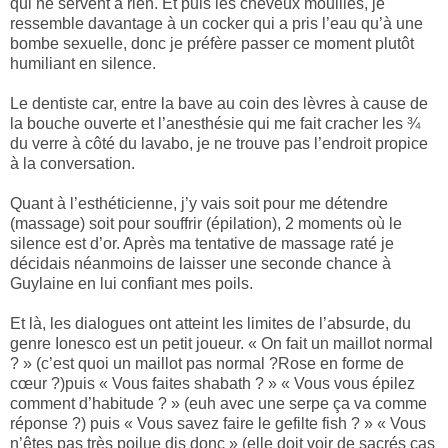
qui ne servent à rien. Et puis les cheveux mouillés, je
ressemble davantage à un cocker qui a pris l’eau qu’à une
bombe sexuelle, donc je préfère passer ce moment plutôt
humiliant en silence.
Le dentiste car, entre la bave au coin des lèvres à cause de
la bouche ouverte et l’anesthésie qui me fait cracher les ¾
du verre à côté du lavabo, je ne trouve pas l’endroit propice
à la conversation.
Quant à l’esthéticienne, j’y vais soit pour me détendre
(massage) soit pour souffrir (épilation), 2 moments où le
silence est d’or. Après ma tentative de massage raté je
décidais néanmoins de laisser une seconde chance à
Guylaine en lui confiant mes poils.
Et là, les dialogues ont atteint les limites de l’absurde, du
genre Ionesco est un petit joueur. « On fait un maillot normal
? » (c’est quoi un maillot pas normal ?Rose en forme de
cœur ?)puis « Vous faites shabath ? » « Vous vous épilez
comment d’habitude ? » (euh avec une serpe ça va comme
réponse ?) puis « Vous savez faire le gefilte fish ? » « Vous
n’êtes pas très poilue dis donc » (elle doit voir de sacrés cas