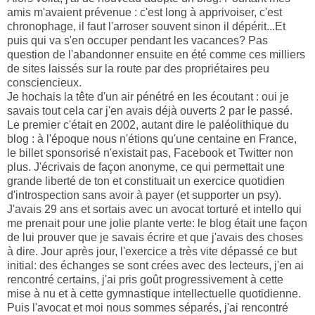
amis m'avaient prévenue : c'est long à apprivoiser, c'est
chronophage, il faut l'arroser souvent sinon il dépérit...Et
puis qui va s'en occuper pendant les vacances? Pas
question de l'abandonner ensuite en été comme ces milliers
de sites laissés sur la route par des propriétaires peu
consciencieux.
Je hochais la tête d'un air pénétré en les écoutant : oui je
savais tout cela car j'en avais déjà ouverts 2 par le passé.
Le premier c'était en 2002, autant dire le paléolithique du
blog : à l'époque nous n'étions qu'une centaine en France,
le billet sponsorisé n'existait pas, Facebook et Twitter non
plus. J'écrivais de façon anonyme, ce qui permettait une
grande liberté de ton et constituait un exercice quotidien
d'introspection sans avoir à payer (et supporter un psy).
J'avais 29 ans et sortais avec un avocat torturé et intello qui
me prenait pour une jolie plante verte: le blog était une façon
de lui prouver que je savais écrire et que j'avais des choses
à dire. Jour après jour, l'exercice a très vite dépassé ce but
initial: des échanges se sont crées avec des lecteurs, j'en ai
rencontré certains, j'ai pris goût progressivement à cette
mise à nu et à cette gymnastique intellectuelle quotidienne.
Puis l'avocat et moi nous sommes séparés, j'ai rencontré