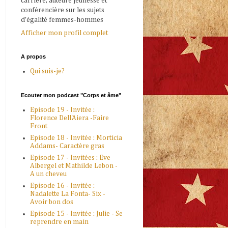
carrière, auteure jeunesse et
conférencière sur les sujets
d'égalité femmes-hommes
Afficher mon profil complet
A propos
Qui suis-je?
Ecouter mon podcast "Corps et âme"
Episode 19 - Invitée :
Florence Dell'Aiera -Faire
Front
Episode 18 - Invitée : Morticia
Addams- Caractère gras
Episode 17 - Invitées : Eve
Albergel et Mathilde Lebon -
A un cheveu
Episode 16 - Invitée :
Nadalette La Fonta- Six -
Avoir bon dos
Episode 15 - Invitée : Julie - Se
reprendre en main