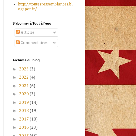
http://toutesressemblances.bl
ogspot.fr/
S’abonner à Tout à l'ego
Articles
Commentaires
Archives du blog
►
2023
(3)
►
2022
(4)
►
2021
(6)
►
2020
(3)
►
2019
(14)
►
2018
(19)
►
2017
(10)
►
2016
(23)
►
2015
(63)