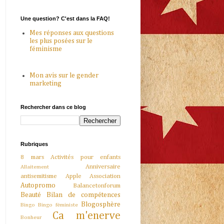
Une question? C'est dans la FAQ!
Mes réponses aux questions
les plus posées sur le
féminisme
Mon avis sur le gender
marketing
Rechercher dans ce blog
Rubriques
8 mars
Activités pour enfants
Anniversaire
Allaitement
antisemitisme
Apple
Association
Autopromo
Balancetonforum
Beauté
Bilan de compétences
Blogosphère
Bingo
Bingo féministe
Ca m'enerve
Bonheur