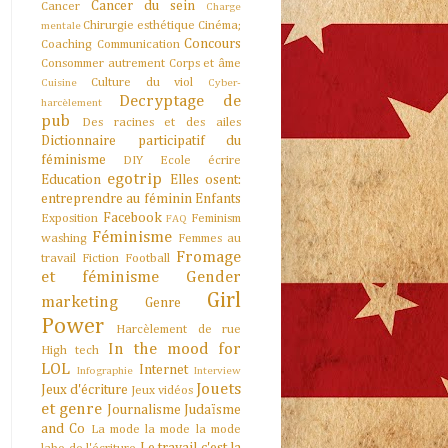
Cancer du sein
Cancer
Charge
Chirurgie esthétique
Cinéma;
mentale
Concours
Coaching
Communication
Consommer autrement
Corps et âme
Culture du viol
Cuisine
Cyber-
Decryptage de
harcèlement
pub
Des racines et des ailes
Dictionnaire participatif du
féminisme
DIY
Ecole
écrire
egotrip
Education
Elles osent:
entreprendre au féminin
Enfants
Facebook
Exposition
Feminism
FAQ
Féminisme
washing
Femmes au
Fromage
travail
Fiction
Football
et féminisme
Gender
Girl
marketing
Genre
Power
Harcèlement de rue
In the mood for
High tech
LOL
Internet
Infographie
Interview
Jouets
Jeux d'écriture
Jeux vidéos
et genre
Journalisme
Judaïsme
and Co
La mode la mode la mode