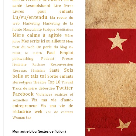
Le travail c'est la
labo de l'écriture
santé
Lesmotstuent
Lire
livres
Livres pour enfants
Lu/vu/entendu
Ma revue du
web
Marketing
Marketing de la
honte
Masculinité toxique
Méditation
Mère calme à agitée
Mère
Mes écrits ici ou ailleurs
juive
Mon
tour du web
On parle du blog
On
Paul Emploi
refait le match
pinkwashing
Podcast
Presse
féminine
Reconversion
Racisme
Sois
Santé
Réseaux féminins
belle et tais toi
Sortie enfants
Top 10
stéréotypes
Théâtre
Travail
Twitter
Trucs de mère débordée
Facebook
Violences sexistes et
Vis ma vie d'auto-
sexuelles
entrepreneur
Vis ma vie de
rédactrice web
Vol de contenu
Woman tax
Mon autre blog (textes de fiction)