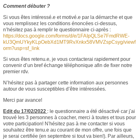
Comment débuter ?
Si vous êtes intéressé.e et motivé.e par la démarche et que
vous remplissez les conditions énoncées ci-dessus,
n’hésitez pas à remplir le questionnaire ci-après :
https://docs.google.com/forms/d/e/1FAIpQLSe7FmdRWE-
kU3QmUYkyKLpOebXd1MT9RvXnkx58VMVZspCsyg/viewf
orm?usp=sf_link
Si vous êtes retenu.e, je vous contacterai rapidement pour
convenir d’un bref échange téléphonique afin de fixer notre
premier rdv.
N’hésitez pas à partager cette information aux personnes
autour de vous susceptibles d’être intéressées.
Merci par avance!
Edit du 17/02/2022
: le questionnaire a été désactivé car j'ai
trouvé les 3 personnes à coacher, merci à toutes et tous pour
votre participation! N'hésitez pas à me contacter si vous
souhaitez être tenu.e au courant de mon offre, une fois que
je serai certifiée (en septembre si tout va bien!). Par ailleurs,