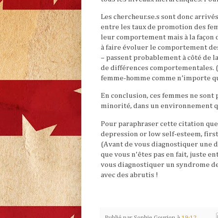
Les chercheur.se.s sont donc arrivés
entre les taux de promotion des fe
leur comportement mais à la façon d
à faire évoluer le comportement des
– passent probablement à côté de la
de différences comportementales. (…
femme-homme comme n’importe quel 
En conclusion, ces femmes ne sont p
minorité, dans un environnement qui 
Pour paraphraser cette citation que
depression or low self-esteem, first
(Avant de vous diagnostiquer une d
que vous n'êtes pas en fait, juste en
vous diagnostiquer un syndrome de 
avec des abrutis !
Publié par
Sophie Gourion
à
19:12