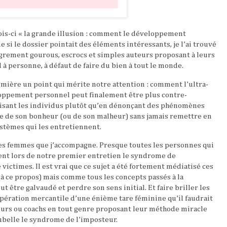
mois-ci « la grande illusion : comment le développement
e si le dossier pointait des éléments intéressants, je l’ai trouvé
rement gourous, escrocs et simples auteurs proposant à leurs
l à personne, à défaut de faire du bien à tout le monde.
umière un point qui mérite notre attention : comment l’ultra-
loppement personnel peut finalement être plus contre-
lisant les individus plutôt qu’en dénonçant des phénomènes
re de son bonheur (ou de son malheur) sans jamais remettre en
ystèmes qui les entretiennent.
les femmes que j’accompagne. Presque toutes les personnes qui
nt lors de notre premier entretien le syndrome de
victimes. Il est vrai que ce sujet a été fortement médiatisé ces
à ce propos) mais comme tous les concepts passés à la
ut être galvaudé et perdre son sens initial. Et faire briller les
upération mercantile d’une énième tare féminine qu’il faudrait
teurs ou coachs en tout genre proposant leur méthode miracle
ubelle le syndrome de l’imposteur.