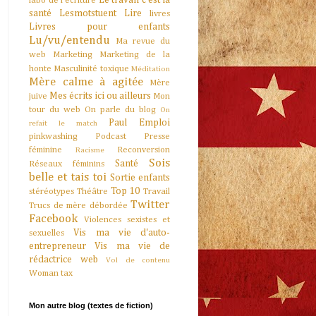
Le travail c'est la
labo de l'écriture
santé
Lesmotstuent
Lire
livres
Livres pour enfants
Lu/vu/entendu
Ma revue du
web
Marketing
Marketing de la
honte
Masculinité toxique
Méditation
Mère calme à agitée
Mère
Mes écrits ici ou ailleurs
juive
Mon
tour du web
On parle du blog
On
Paul Emploi
refait le match
pinkwashing
Podcast
Presse
féminine
Reconversion
Racisme
Sois
Santé
Réseaux féminins
belle et tais toi
Sortie enfants
Top 10
stéréotypes
Théâtre
Travail
Twitter
Trucs de mère débordée
Facebook
Violences sexistes et
Vis ma vie d'auto-
sexuelles
entrepreneur
Vis ma vie de
rédactrice web
Vol de contenu
Woman tax
Mon autre blog (textes de fiction)