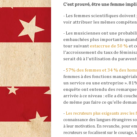
C’est prouvé, être une femme impli
- Les femmes scientifiques doivent
voir attribuer les mêmes compéten
- Les musiciennes ont une probabili
embauchées plus importante quand l’
tour suivant
estaccrue de 50 %
et c
l’accroissement du taux de féminis
serait dû à l’utilisation du paravent
-
57% des femmes et 34 % des ho
femmes à des fonctions managériales
un service ou une entreprise ». 8
enquête ont entendu des remarque
arrivée à ce niveau : elle a dû couch
de même pas faire ce qu’elle demand
-
Les recruteurs plus exigeants avec le
connaissance des langues étrangères sont
à leur motivation. En revanche, pour emb
recruteurs se focalisent sur le courage,