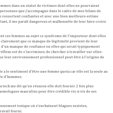
 femmes dans un statut de victimes dont elles ne pourraient
s personnes que j’accompagne dans le cadre de mes bilans de
 ressortent confiantes et avec une bien meilleure estime
ant, il me paraît dangereux et malhonnête de leur faire croire
ent ces femmes au sujet ce syndrome de l’imposteur dont elles
ès clairement que ce manque de légitimité provient de leur
 d’un manque de confiance en elles qui serait typiquement
éflexe est de s’incriminer, de chercher à travailler sur elles-
e leur environnement professionnel peut être à l’origine de
 a le sentiment d’être une femme quota car elle est la seule au
mée d’hommes.
 tech me dit qu’en réunion elle doit fournir 2 fois plus
homologues masculins pour être crédible vis-à-vis de ses
nement toxique où s’enchainent blagues sexistes,
ravail fourni.