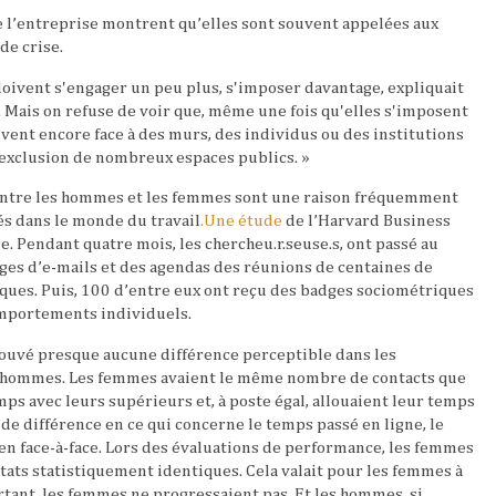
 l’entreprise montrent qu’elles sont souvent appelées aux
de crise.
oivent s'engager un peu plus, s'imposer davantage, expliquait
. Mais on refuse de voir que, même une fois qu'elles s'imposent
vent encore face à des murs, des individus ou des institutions
exclusion de nombreux espaces publics. »
ntre les hommes et les femmes sont une raison fréquemment
tés dans le monde du travail
.Une étude
de l’Harvard Business
e. Pendant quatre mois, les chercheu.r.seuse.s, ont passé au
ges d’e-mails et des agendas des réunions de centaines de
hiques. Puis, 100 d’entre eux ont reçu des badges sociométriques
omportements individuels.
trouvé presque aucune différence perceptible dans les
hommes. Les femmes avaient le même nombre de contacts que
ps avec leurs supérieurs et, à poste égal, allouaient leur temps
 de différence en ce qui concerne le temps passé en ligne, le
s en face-à-face. Lors des évaluations de performance, les femmes
ats statistiquement identiques. Cela valait pour les femmes à
rtant, les femmes ne progressaient pas. Et les hommes, si.