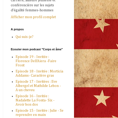
carrière, auteure jeunesse et
conférencière sur les sujets
d'égalité femmes-hommes
Afficher mon profil complet
A propos
Qui suis-je?
Ecouter mon podcast "Corps et âme"
Episode 19 - Invitée :
Florence Dell'Aiera -Faire
Front
Episode 18 - Invitée : Morticia
Addams- Caractère gras
Episode 17 - Invitées : Eve
Albergel et Mathilde Lebon -
A un cheveu
Episode 16 - Invitée :
Nadalette La Fonta- Six -
Avoir bon dos
Episode 15 - Invitée : Julie - Se
reprendre en main