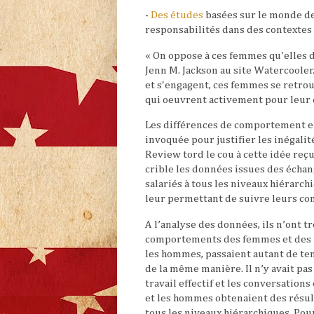
-
Des études
basées sur le monde de
responsabilités dans des contextes 
« On oppose à ces femmes qu'elles d
Jenn M. Jackson au site Watercooler
et s'engagent, ces femmes se retrou
qui oeuvrent activement pour leur 
Les différences de comportement e
invoquée pour justifier les inégali
Review tord le cou à cette idée reçu
crible les données issues des échan
salariés à tous les niveaux hiérarc
leur permettant de suivre leurs c
A l’analyse des données, ils n’ont 
comportements des femmes et des 
les hommes, passaient autant de tem
de la même manière. Il n’y avait pas
travail effectif et les conversation
et les hommes obtenaient des résult
tous les niveaux hiérarchiques. Pou