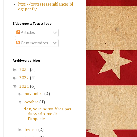
http://toutesressemblances.bl
ogspot.fr/
S’abonner à Tout à l'ego
Articles
Commentaires
Archives du blog
►
2023
(3)
►
2022
(4)
▼
2021
(6)
►
novembre
(2)
▼
octobre
(1)
Non, vous ne souffrez pas
du syndrome de
l’imposte...
►
février
(2)