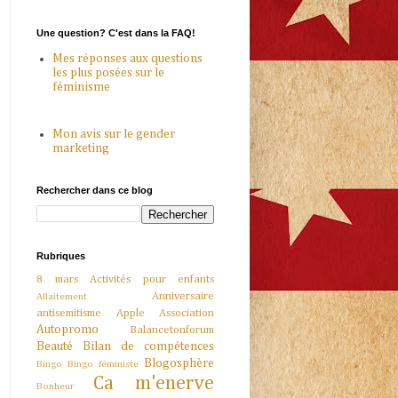
Une question? C'est dans la FAQ!
Mes réponses aux questions
les plus posées sur le
féminisme
Mon avis sur le gender
marketing
Rechercher dans ce blog
Rubriques
8 mars
Activités pour enfants
Anniversaire
Allaitement
antisemitisme
Apple
Association
Autopromo
Balancetonforum
Beauté
Bilan de compétences
Blogosphère
Bingo
Bingo féministe
Ca m'enerve
Bonheur