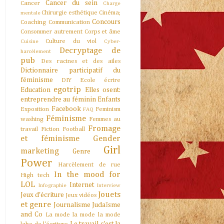
Cancer du sein
Cancer
Charge
Chirurgie esthétique
Cinéma;
mentale
Concours
Coaching
Communication
Consommer autrement
Corps et âme
Culture du viol
Cuisine
Cyber-
Decryptage de
harcèlement
pub
Des racines et des ailes
Dictionnaire participatif du
féminisme
DIY
Ecole
écrire
egotrip
Education
Elles osent:
entreprendre au féminin
Enfants
Facebook
Exposition
Feminism
FAQ
Féminisme
washing
Femmes au
Fromage
travail
Fiction
Football
et féminisme
Gender
Girl
marketing
Genre
Power
Harcèlement de rue
In the mood for
High tech
LOL
Internet
Infographie
Interview
Jouets
Jeux d'écriture
Jeux vidéos
et genre
Journalisme
Judaïsme
and Co
La mode la mode la mode