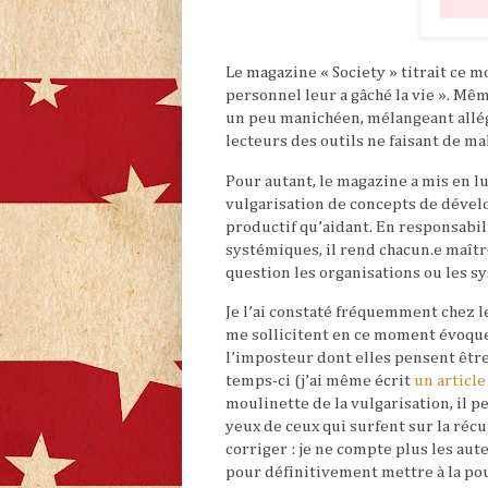
Le magazine « Society » titrait ce 
personnel leur a gâché la vie ». Mêm
un peu manichéen, mélangeant allég
lecteurs des outils ne faisant de ma
Pour autant, le magazine a mis en l
vulgarisation de concepts de déve
productif qu’aidant. En responsabi
systémiques, il rend chacun.e maît
question les organisations ou les s
Je l’ai constaté fréquemment chez 
me sollicitent en ce moment évoque
l’imposteur dont elles pensent être 
temps-ci (j’ai même écrit
un article
moulinette de la vulgarisation, il pe
yeux de ceux qui surfent sur la réc
corriger : je ne compte plus les au
pour définitivement mettre à la po