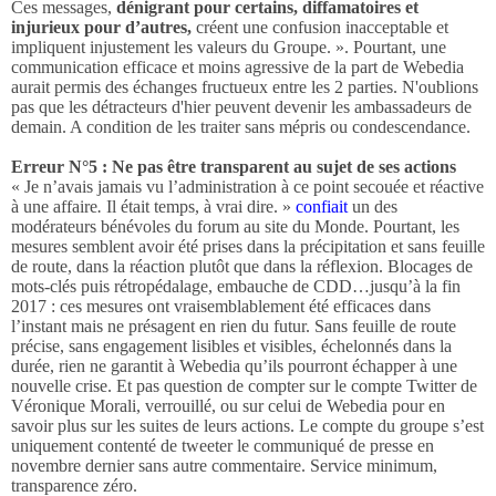
Ces messages,
dénigrant pour certains, diffamatoires et
injurieux pour d’autres,
créent une confusion inacceptable et
impliquent injustement les valeurs du Groupe. ». Pourtant, une
communication efficace et moins agressive de la part de Webedia
aurait permis des échanges fructueux entre les 2 parties. N'oublions
pas que les détracteurs d'hier peuvent devenir les ambassadeurs de
demain. A condition de les traiter sans mépris ou condescendance.
Erreur N°5 : Ne pas être transparent au sujet de ses actions
« Je n’avais jamais vu l’administration à ce point secouée et réactive
à une affaire
.
Il était temps, à vrai dire. »
confiait
un des
modérateurs bénévoles du forum au site du Monde. Pourtant, les
mesures semblent avoir été prises dans la précipitation et sans feuille
de route, dans la réaction plutôt que dans la réflexion. Blocages de
mots-clés puis rétropédalage, embauche de CDD…jusqu’à la fin
2017 : ces mesures ont vraisemblablement été efficaces dans
l’instant mais ne présagent en rien du futur. Sans feuille de route
précise, sans engagement lisibles et visibles, échelonnés dans la
durée, rien ne garantit à Webedia qu’ils pourront échapper à une
nouvelle crise. Et pas question de compter sur le compte Twitter de
Véronique Morali, verrouillé, ou sur celui de Webedia pour en
savoir plus sur les suites de leurs actions. Le compte du groupe s’est
uniquement contenté de tweeter le communiqué de presse en
novembre dernier sans autre commentaire. Service minimum,
transparence zéro.