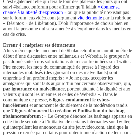
C’est également elle qui fera le tour des plateaux les jours qui ont
suivi #balancetonforum pour affirmer qu’il fallait
« donner sa
chance à la liberté d’expression »
ou que la publicité n’existait pas
sur le forum jeuxvidéo.com (argument
vite démonté
par la rubrique
« Désintox » de Libération). D’où l’importance de choisir bien en
amont la personne qui sera amenée à s’exprimer dans les médias en
cas de crise.
Erreur 4 : mépriser ses détracteurs
Alors même que le lancement de #balancetonforum aurait pu être le
début d’une discussion entre militant.e.s et Webedia, le groupe n’a
pas donné suite à nos sollicitations de rencontre initiées sur Twitter.
Pire encore, les mots du communiqué de presse à l’égard des
internautes mobilisés (des ignorant ou des malveillants) sont
empreints d’un profond mépris : « Je ne peux accepter les
amalgames qui sont faits aujourd’hui par certains observateurs, qui,
par ignorance ou malveillance
, portent atteinte à la dignité et aux
valeurs qui sont les miennes et celles de Webedia ». Dans le
communiqué de presse,
6 lignes condamnent le cyber-
harcèlement
et annoncent le doublement de la modération tandis
que
7 lignes dénoncent la création et l’utilisation du hashtag
#balancetonforum
: « Le Groupe dénonce les hashtags apparus en
cette fin de semaine à l’initiative de certains internautes sur Twitter,
qui interpellent les annonceurs du site jeuxvideo.com, ainsi que la
pression exercée par certains pour obtenir une réaction de leur part.