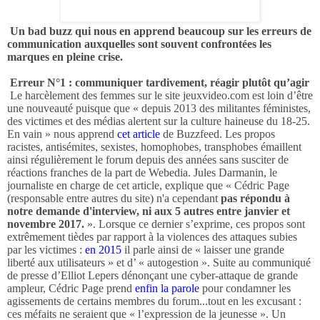
Un bad buzz qui nous en apprend beaucoup sur les erreurs de
communication auxquelles sont souvent confrontées les
marques en pleine crise.
Erreur N°1 : communiquer tardivement, réagir plutôt qu’agir
Le harcèlement des femmes sur le site jeuxvideo.com est loin d’être
une nouveauté puisque que « depuis 2013 des militantes féministes,
des victimes et des médias alertent sur la culture haineuse du 18-25.
En vain » nous apprend
cet article
de Buzzfeed. Les propos
racistes, antisémites, sexistes, homophobes, transphobes émaillent
ainsi régulièrement le forum depuis des années sans susciter de
réactions franches de la part de Webedia. Jules Darmanin, le
journaliste en charge de cet article, explique que « Cédric Page
(responsable entre autres du site) n'a cependant
pas répondu à
notre demande d'interview, ni aux 5 autres entre janvier et
novembre 2017.
». Lorsque ce dernier s’exprime, ces propos sont
extrêmement tièdes par rapport à la violences des attaques subies
par les victimes :
en 2015
il parle ainsi de « laisser une grande
liberté aux utilisateurs » et d’ « autogestion ». Suite au communiqué
de presse d’Elliot Lepers dénonçant une cyber-attaque de grande
ampleur, Cédric Page prend
enfin la parole
pour condamner les
agissements de certains membres du forum...tout en les excusant :
ces méfaits ne seraient que « l’expression de la jeunesse ». Un