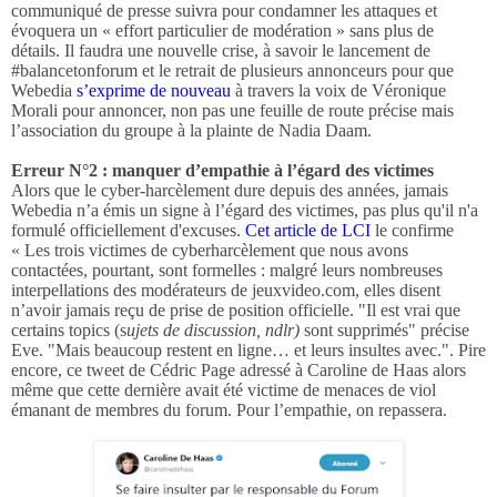
communiqué de presse suivra pour condamner les attaques et
évoquera un « effort particulier de modération » sans plus de
détails. Il faudra une nouvelle crise, à savoir le lancement de
#balancetonforum et le retrait de plusieurs annonceurs pour que
Webedia
s’exprime de nouveau
à travers la voix de Véronique
Morali pour annoncer, non pas une feuille de route précise mais
l’association du groupe à la plainte de Nadia Daam.
Erreur N°2 : manquer d’empathie à l’égard des victimes
Alors que le cyber-harcèlement dure depuis des années, jamais
Webedia n’a émis un signe à l’égard des victimes, pas plus qu'il n'a
formulé officiellement d'excuses.
Cet article de LCI
le confirme
« Les trois victimes de cyberharcèlement que nous avons
contactées, pourtant, sont formelles : malgré leurs nombreuses
interpellations des modérateurs de jeuxvideo.com, elles disent
n’avoir jamais reçu de prise de position officielle. "Il est vrai que
certains topics (s
ujets de discussion, ndlr)
sont supprimés" précise
Eve. "Mais beaucoup restent en ligne… et leurs insultes avec.". Pire
encore, ce tweet de Cédric Page adressé à Caroline de Haas alors
même que cette dernière avait été victime de menaces de viol
émanant de membres du forum. Pour l’empathie, on repassera.