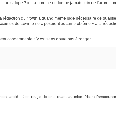
vous une salope ? ». La pomme ne tombe jamais loin de l’arbre c
la rédaction du
Point
, a quand même jugé nécessaire de qualifie
 sexistes de Lewino ne « posaient aucun problème » à la rédact
lement condamnable n’y est sans doute pas étranger…
rconstancié... J'en rougis de onte quant au mien, frisant l'amateurism