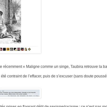
core récemment « Maligne comme un singe, Taubira retrouve la b
 été contraint de l’effacer, puis de s’excuser (sans doute poussé
s prises en flagrant délit de sexisme/racisme : ce n’est pas mo