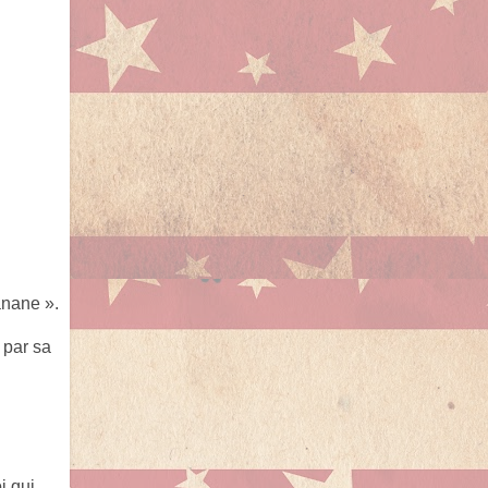
anane ».
 par sa
i qui