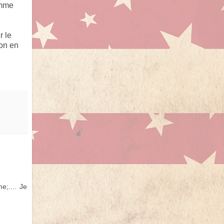
omme
r le
ion en
e;.... Je