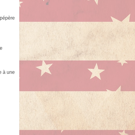
 pépère
Le
re à une