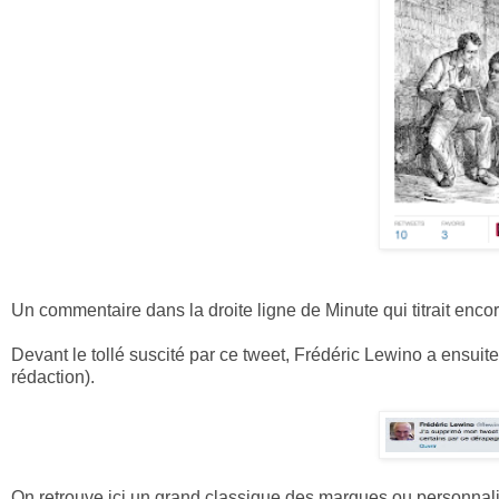
Un commentaire dans la droite ligne de Minute qui titrait en
Devant le tollé suscité par ce tweet, Frédéric Lewino a ensuite
rédaction).
On retrouve ici un grand classique des marques ou personnalité