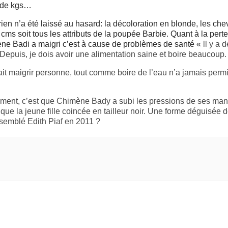
e de kgs…
ien n’a été laissé au hasard: la décoloration en blonde, les ch
 cms soit tous les attributs de la poupée Barbie. Quant à la pert
ne Badi a maigri c’est à cause de problèmes de santé «
ll y a 
. Depuis, je dois avoir une alimentation saine et boire beaucoup.
fait maigrir personne, tout comme boire de l’eau n’a jamais perm
nalement, c’est que Chimène Bady a subi les pressions de ses ma
que la jeune fille coincée en tailleur noir. Une forme déguisée 
essemblé Edith Piaf en 2011 ?