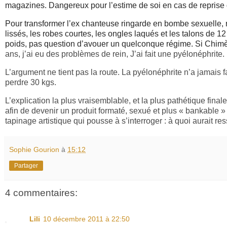
magazines. Dangereux pour l’estime de soi en cas de repris
Pour transformer l’ex chanteuse ringarde en bombe sexuelle, r
lissés, les robes courtes, les ongles laqués et les talons de 12
poids, pas question d’avouer un quelconque régime. Si Chimè
ans, j’ai eu des problèmes de rein, J’ai fait une pyélonéphrite
L’argument ne tient pas la route. La pyélonéphrite n’a jamais 
perdre 30 kgs.
L’explication la plus vraisemblable, et la plus pathétique fi
afin de devenir un produit formaté, sexué et plus « bankable » 
tapinage artistique qui pousse à s’interroger : à quoi aurait r
Sophie Gourion
à
15:12
Partager
4 commentaires:
Lili
10 décembre 2011 à 22:50