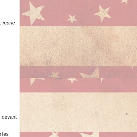
e jeune
,
e devant
 les