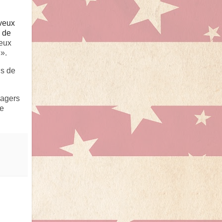
eveux
e de
deux
 ».
is de
nagers
de