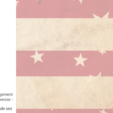
ngement
presse :
 de ses