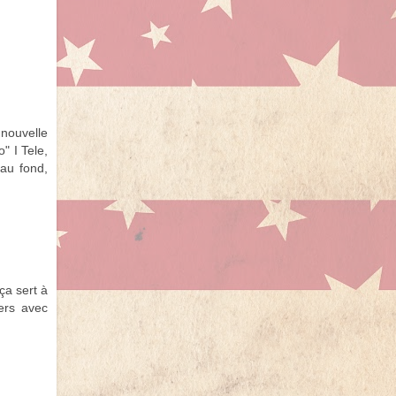
 nouvelle
" I Tele,
 au fond,
ça sert à
ers avec