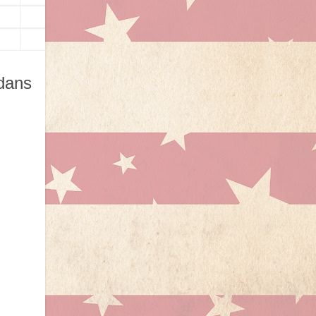
▼
▼
 dans