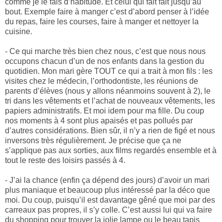
comme je le fais d’habitude. Et celui qui fait fait jusqu’au
bout. Exemple faire à manger c’est d’abord penser à l’idée
du repas, faire les courses, faire à manger et nettoyer la
cuisine.
- Ce qui marche très bien chez nous, c’est que nous nous
occupons chacun d’un de nos enfants dans la gestion du
quotidien. Mon mari gère TOUT ce qui a trait à mon fils : les
visites chez le médecin, l’orthodontiste, les réunions de
parents d’élèves (nous y allons néanmoins souvent à 2), le
tri dans les vêtements et l’achat de nouveaux vêtements, les
papiers administratifs. Et moi idem pour ma fille. Du coup
nos moments à 4 sont plus apaisés et pas pollués par
d’autres considérations. Bien sûr, il n’y a rien de figé et nous
inversons très régulièrement. Je précise que ça ne
s’applique pas aux sorties, aux films regardés ensemble et à
tout le reste des loisirs passés à 4.
- J’ai la chance (enfin ça dépend des jours) d’avoir un mari
plus maniaque et beaucoup plus intéressé par la déco que
moi. Du coup, puisqu’il est davantage gêné que moi par des
carreaux pas propres, il s’y colle. C’est aussi lui qui va faire
du shopping pour trouver la jolie lampe ou le beau tapis