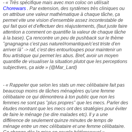
- « Très spécifique mais avec mon coloc on utilisait
Chorewars
. Par extension, des systèmes très cliniques ou
on attribue une valeur mathématique à chaque tâche, ça
permet vite une vision d'ensemble assez incontestable de
qui fait quoi et d'effectuer des réajustements, (faut juste faire
attention a comment on quantifie la valeur de chaque tâche
à la base). Ça rencontre un peu de pushback sur le thème
"gnagnagna c'est pas naturel/romantique/c'est triste d'en
arriver là" -> raf, c'est des entourloupes pour maintenir un
flou artistique qui permet les abus. Bref, avoir un moyen
quantifie de visualiser la situation plutot que les perceptions
subjectives, ça aide » (@Mar_Lard)
- « Rappeler que selon les stats un mec célibataire fait pas
beaucoup moins de tâches ménagères qu'une femme
célibataire ce qui démontrera à ton public que non les
femmes ne sont pas "plus propres" que les mecs. Parler des
études montrant que les mecs ont des stratégies pour éviter
de faire le ménage (se dire malades etc). Il y a une
différence de seulement quinze minutes de temps de
ménage entre un mec célibataire et une femme célibataire.