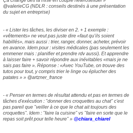
Ça change dès la mise en couple hétérosexuel »
@valerieCG (NDLR : conseils destinés à une présentation
du sujet en entreprise)
- « Lister les tâches, les diviser en 2. + 1 exemple :
«vêtements» ne veut pas juste dire «faut qu’ils soient
habillés», mais aussi : trier, ranger, donner, acheter, prévoir
en avance. Idem pour : visites médicales (pas seulement les
emmener mais : planifier et prendre rdv aussi). Et apprendre
à laisser faire + savoir répondre aux inévitables «mais je ne
sais pas faire ». Réponse : «Avec YouTube, on trouve des
tutos pour tout, y compris trier le linge ou éplucher des
patates » » @artzner_france
- « Penser en termes de résultat attendu et pas en termes de
tâches d'exécution : "donner des croquettes au chat" c'est
pas pareil que "veiller à ce que le chat ait toujours des
croquettes". Idem : "faire la cuisine" vs "faire en sorte que le
repas soit prêt pour telle heure" »
@
chiara_chiarel