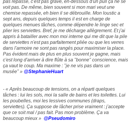
pas repassé, c'est pas grave, en-dessous d'un pull ça ne se
voit pas. De même, bien souvent si mon mari veut une
chemise repassée, eh bien il se débrouille. Mon loustic a
sept ans, depuis quelques temps il est en charge de
quelques menues tâches, comme dépendre le linge sec et
plier les serviettes. Bref, je me décharge allègrement. Et j'ai
appris à batailler avec mon moi interne qui me dit que la pile
de serviettes n'est pas parfaitement pliée ou que les verres
dans l'armoire ne sont pas rangés pour maximiser la place.
Pas évident mais de plus en plus souvent je gagne, mais
c'est long d'arriver à dire flûte à sa "bonne" conscience, mais
ça vaut le coup. Ma maxime : "je ne vis pas dans un
musée" »
@
StephanieHuart
- « Après beaucoup de tensions, on a réparti quelques
tâches : lui les sols, moi la salle de bains et les toilettes. Lui
les poubelles, moi les lessives communes (draps,
serviettes). Ça suppose de lâcher prise vraiment : j'accepte
que ce soit mal / pas fait. Pas mon problème. Ça va
beaucoup mieux »
@
Pseudomiro