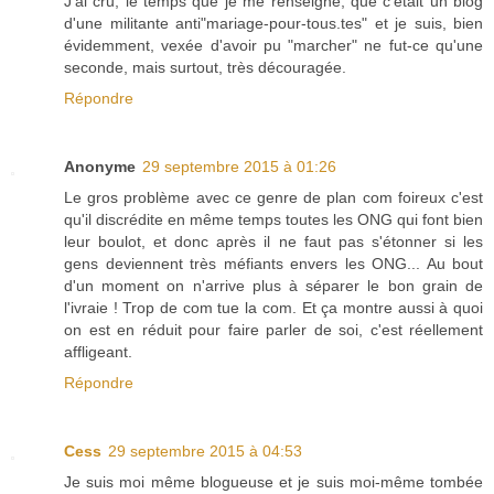
J'ai cru, le temps que je me renseigne, que c'était un blog
d'une militante anti"mariage-pour-tous.tes" et je suis, bien
évidemment, vexée d'avoir pu "marcher" ne fut-ce qu'une
seconde, mais surtout, très découragée.
Répondre
Anonyme
29 septembre 2015 à 01:26
Le gros problème avec ce genre de plan com foireux c'est
qu'il discrédite en même temps toutes les ONG qui font bien
leur boulot, et donc après il ne faut pas s'étonner si les
gens deviennent très méfiants envers les ONG... Au bout
d'un moment on n'arrive plus à séparer le bon grain de
l'ivraie ! Trop de com tue la com. Et ça montre aussi à quoi
on est en réduit pour faire parler de soi, c'est réellement
affligeant.
Répondre
Cess
29 septembre 2015 à 04:53
Je suis moi même blogueuse et je suis moi-même tombée