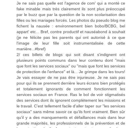
Je ne sais pas quelle est l'agence de com' qui a monté ce
fake minable mais très clairement ils sont plus préoccupé
par le buzz que par la question de la non scolarisation des
filles ou les mariages forcés. Les photos du pseudo blog me
fichent la nausée : environnement bien bobo/BCBG, bel
appart' etc... Bref, contre productif et nauséabond à souhait
(je ne félicite pas les parents qui ont autorisé à ce que
l'image de leur fille soit instrumentalisée de cette
manière...#bref)
2/ ces billets de blogs qui soit disant s'indignent ont
plusieurs points communs dans leur contenu dont "mais
que font les services sociaux" ou "mais que font les services
de protection de l'enfance" et là... Je grimpe dans les tours!
Je vais essayer de ne pas être injurieuse. Je ne sais pas
pour qui ils se prennent derrière leurs écrans bien protégés
et totalement ignorants de comment fonctionnent les
services sociaux en France. Ras le bol de voir stigmatisés
des services dont ils ignorent complètement les missions et
le travail. C'est tellement facile d'aller taper sur "les services
sociaux" sans même savoir ce qu'ils font vraiment. Bien sûr
qu'il y a des manquements et défaillances mais dans leur
grande majorités, les professionnels de la prévention et de