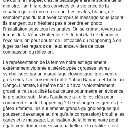
Ce qui m’a frappée, c’est le décalage entre le sourire de la
ministre, l’air hilare des convives et la violence de la
situation qui est mise en scène. Les invités, blancs, ne
semblent pas du tout avoir compris le message sous-jacent :
ils mangent ou n’hésitent pas à prendre en photo
l’installation sous tous les angles. On se croirait revenu au
temps de la Vénus Hottentote. Si le but était de dénoncer
l’excision, on peut douter de l’efficacité du happening à en
juger par les regards de l’audience, vides de toute
compassion ou réflexion.
La représentation de la femme noire est également
extrêmement violente et stéréotypée : grosses lèvres
symbolisées par un maquillage clownesque, gros ventre,
gros seins. Un croisement entre Yabon Banania et Tintin au
Congo. L’artiste, lui même noir, dit avoir volontairement
grossi le trait et utilisé la caricature pour mettre en évidence
le préjudice subi. Mais l’audience a-t-elle les clés pour
comprendre un tel happening ? Le mélange des genres (le
gâteau-femme, les hurlements grands-guignolesques qui
poussent davantage au rire qu’à la compassion) brouille les
cartes et le message. L’utilisation de la femme noire peut
également donner une vision partielle de la réalité : c’est