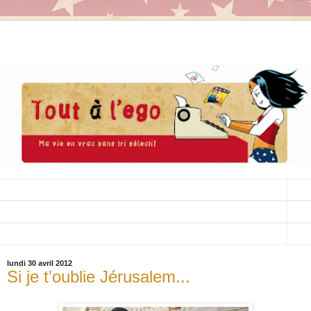
▼
▼
▼
lundi 30 avril 2012
Si je t'oublie Jérusalem...