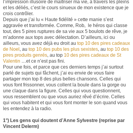
l’impression illusoire de maîtriser ma vie, à travers les pleins
et les déliés, c’est le cours sinueux de mon existence que je
crois contrôler.
Depuis que j’ai lu « Haute fidélité » cette manie s’est
aggravée et transformée. Comme, Rob, le héros qui classe
tout, des 5 pires ruptures de sa vie aux 5 boulots de rêve, je
m’adonne aux tops avec délectation. D’ailleurs, ici ou
ailleurs, vous avez déjà eu droit au
top 10 des pires cadeaux
de Noel
, au
top 10 des pubs les plus sexistes
, au
top 10 des
pires produits genrés
, au top
10 des pires cadeaux de St
Valentin
…et ce n’est pas fini.
Pour une fois, et parce que ces derniers temps j’ai surtout
parlé de sujets qui fâchent, j’ai eu envie de vous faire
partager mon top 8 des plus belles chansons. Celles qui
vous font frissonner, vous collent la boule dans la gorge ou
une claque dans la figure. Celles qui vous questionnent,
vous ressemblent ou que vous auriez rêvé d’écrire. Celles
qui vous habitent et qui vous font monter le son quand vous
les entendez à la radio.
1°) Les gens qui doutent d’Anne Sylvestre (reprise par
Vincent Delerm)