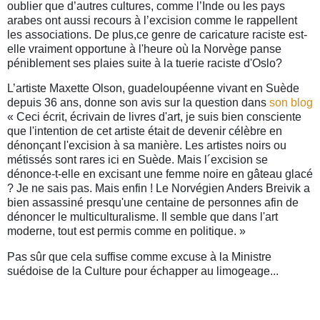
oublier que d’autres cultures, comme l’Inde ou les pays
arabes ont aussi recours à l’excision comme le rappellent
les associations. De plus,
ce genre de caricature raciste est-
elle vraiment opportune
à l'heure où la Norvège panse
péniblement ses plaies suite à la tuerie raciste d'Oslo?
L’artiste Maxette Olson, guadeloupéenne vivant en Suède
depuis 36 ans, donne son avis sur la question dans
son blog
« Ceci écrit, écrivain de livres d'art, je suis bien consciente
que l'intention de cet artiste était de devenir célèbre en
dénonçant l'excision à sa manière. Les artistes noirs ou
métissés sont rares ici en Suède. Mais l´excision se
dénonce-t-elle en excisant une femme noire en gâteau glacé
? Je ne sais pas. Mais enfin ! Le Norvégien Anders Breivik a
bien assassiné presqu'une centaine de personnes afin de
dénoncer le multiculturalisme. Il semble que dans l'art
moderne, tout est permis comme en politique. »
Pas sûr que cela suffise comme excuse à la
Ministre
suédoise de la Culture p
our échapper au limogeage...