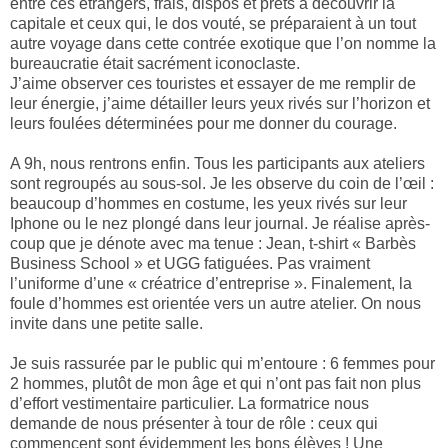
entre ces étrangers, frais, dispos et prêts à découvrir la
capitale et ceux qui, le dos vouté, se préparaient à un tout
autre voyage dans cette contrée exotique que l’on nomme la
bureaucratie était sacrément iconoclaste.
J’aime observer ces touristes et essayer de me remplir de
leur énergie, j’aime détailler leurs yeux rivés sur l’horizon et
leurs foulées déterminées pour me donner du courage.
A 9h, nous rentrons enfin. Tous les participants aux ateliers
sont regroupés au sous-sol. Je les observe du coin de l’œil :
beaucoup d’hommes en costume, les yeux rivés sur leur
Iphone ou le nez plongé dans leur journal. Je réalise après-
coup que je dénote avec ma tenue : Jean, t-shirt « Barbès
Business School » et UGG fatiguées. Pas vraiment
l’uniforme d’une « créatrice d’entreprise ». Finalement, la
foule d’hommes est orientée vers un autre atelier. On nous
invite dans une petite salle.
Je suis rassurée par le public qui m’entoure : 6 femmes pour
2 hommes, plutôt de mon âge et qui n’ont pas fait non plus
d’effort vestimentaire particulier. La formatrice nous
demande de nous présenter à tour de rôle : ceux qui
commencent sont évidemment les bons élèves ! Une