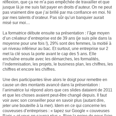
réflexion, que ça ne m’a pas empêchée de travailler et que
jusque là je me suis fait payer en droits d’auteur. On ne peut
pas vraiment dire que j’ai brillé par ma confiance en moi. Ni
par mes talents d’orateur. Pas sûr qu’un banquier aurait
misé sur moi…
La formatrice débute ensuite sa présentation : l’âge moyen
d’un créateur d’entreprise est de 39 ans (je suis pile dans la
moyenne pour une fois !), 29% sont des femmes, la moitié à
un niveau inférieur au bac. Et surtout, une entreprise sur 2
met la clé sous la porte avant le cap des 5 ans. Elle
enchaîne ensuite avec les démarches, les formalités,
l’indemnisation, les projets, le business plan, les chiffres, les
chiffres et encore les chiffres.
Une des participantes lève alors le doigt pour remettre en
cause un des montants avancé dans la présentation :
l’animatrice lui répond alors que ces slides dataient de 2011
et que les choses avaient peut-être changé depuis. Il faut
voir avec son conseiller pour en savoir plus (autant dire,
jeter une bouteille à la mer). Idem en ce qui concerne les
couveuses d’entreprises : « tapez sur Google « couveuses
Paris » et vous en saurez plus ». Bien la peine de nous faire